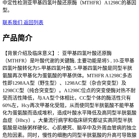
中定性检测亚甲基四氢叶酸还原酶（MTHFR）A1298C的基因
型。
联系我们
返回列表
产品简介
【背景介绍及临床意义】：亚甲基四氢叶酸还原酶
（MTHFR）是叶酸代谢的关键酶, 主要功能是将5 , 10-亚甲基
四氢叶酸转化为5-甲基四氢叶酸, 5-甲基四氢叶酸是同型半胱
氨酸再次甲基化为蛋氨酸的甲基供体。MTHFR A1298C多态
性即1298AA型（野生型）、1298AC型（杂合突变型）及
1298CC型（纯合突变型）。A1298C位点的突变使酶对热不耐
受而活性降低，与AA型个体相比，CC型个体的酶活性只有
60%左，Hcy再次甲基化受阻，从而使同型半胱氨酸不能甲基
化为蛋氨酸而造成堆积，造成叶酸水平降低及高同型半胱氨酸
血症（Hhcy）。大量流行病学和临床研究都证实高同型半胱
氨酸是动脉粥样硬化、心肌梗死、脑卒中及外周血管病的独立
危险因素。同时，慢性的细胞内同型半胱氨酸的升高可导致腺