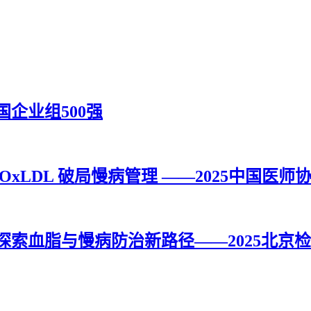
企业组500强
OxLDL 破局慢病管理 ——2025中国医
索血脂与慢病防治新路径——2025北京