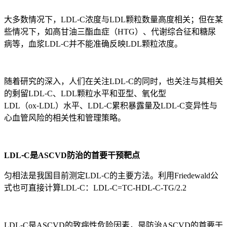
大多数情况下，LDL⁃C浓度与LDL颗粒数量高度相关；但在某
些情况下，如高甘油三酯血症（HTG）、代谢综合征和糖尿
病等，血浆LDL⁃C并不能准确反映LDL颗粒浓度。
随着研究的深入，人们在关注LDL⁃C的同时，也关注与其相关
的剩留LDL⁃C、LDL颗粒水平和亚型、氧化型
LDL（ox⁃LDL）水平、LDL⁃C累积暴露量及LDL⁃C变异性与
心血管风险的相关性和管理策略。
LDL⁃C是ASCVD防治的首要干预靶点
匀相法是我国目前测定LDL⁃C的主要方法。利用Friedewald公
式也可直接计算LDL⁃C：LDL-C=TC-HDL-C-TG/2.2
LDL⁃C是ASCVD的致病性危险因素，是防治ASCVD的首要干