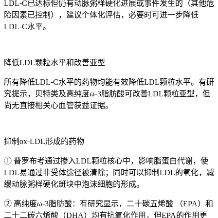
LDL⁃C已达标但仍有动脉粥样硬化进展或事件发生的（其他危
险因素已控制），建议个体化评估，必要时可进一步降低
LDL⁃C水平。
降低LDL颗粒水平和改善亚型
所有降低LDL⁃C水平的药物均能有效降低LDL颗粒水平。有研
究提示，贝特类及高纯度ω⁃3脂肪酸可改善LDL颗粒亚型，但
尚无直接相关心血管获益证据。
抑制ox⁃LDL形成的药物
① 普罗布考通过掺入LDL颗粒核心中，影响脂蛋白代谢，使
LDL易通过非受体途径被清除；同时可以抑制LDL的氧化，减
缓动脉粥样硬化斑块中泡沫细胞的形成。
② 高纯度ω⁃3脂肪酸：有研究显示，二十碳五烯酸 （EPA）和
二十二碳六烯酸（DHA）均有抗氧化作用，但EPA的作用更