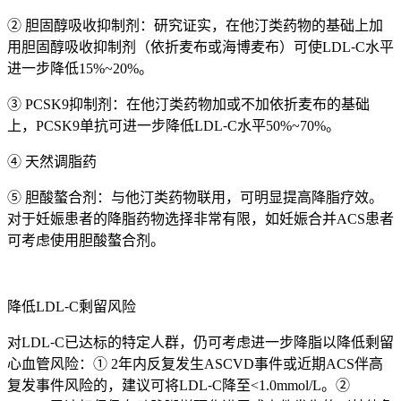
② 胆固醇吸收抑制剂：研究证实，在他汀类药物的基础上加
用胆固醇吸收抑制剂（依折麦布或海博麦布）可使LDL⁃C水平
进一步降低15%~20%。
③ PCSK9抑制剂：在他汀类药物加或不加依折麦布的基础
上，PCSK9单抗可进一步降低LDL⁃C水平50%~70%。
④ 天然调脂药
⑤ 胆酸螯合剂：与他汀类药物联用，可明显提高降脂疗效。
对于妊娠患者的降脂药物选择非常有限，如妊娠合并ACS患者
可考虑使用胆酸螯合剂。
降低LDL⁃C剩留风险
对LDL⁃C已达标的特定人群，仍可考虑进一步降脂以降低剩留
心血管风险：① 2年内反复发生ASCVD事件或近期ACS伴高
复发事件风险的，建议可将LDL⁃C降至<1.0mmol/L。②