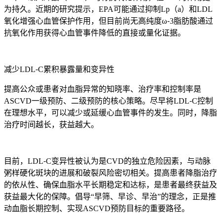
为持久。近期的研究提示，EPA可能通过抑制Lp（a）和LDL
氧化增强心血管保护作用，但目前尚无高纯度ω⁃3脂肪酸通过
抗氧化作用获得心血管事件降低的直接或量化证据。
减少LDL⁃C累积暴露量和变异性
提高公众或患者对血脂异常的知晓率、治疗率和控制率是
ASCVD一级预防、二级预防的核心策略。尽早将LDL⁃C控制
在理想水平，可以减少或延缓心血管事件的发生。同时，降脂
治疗时间越长，获益越大。
目前，LDL⁃C变异性被认为是CVD的独立危险因素，与动脉
粥样硬化斑块的进展和破裂风险密切相关。提高患者降脂治疗
的依从性、确保血脂水平长期稳定和达标，是患者最终获益及
获益最大化的保障。倡导“早筛、早诊、早治”的理念，正是推
动血脂长期控制、实现ASCVD预防目标的重要路径。