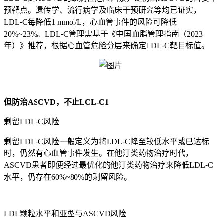
预靶点。遗传学、流行病学及临床干预研究等均已证实，
LDL⁃C每降低1 mmol/L，心血管事件的风险可降低
20%~23%。LDL⁃C管理需基于《中国血脂管理指南（2023
年）》推荐，根据心血管危险分层来确定LDL⁃C靶目标值。
但防治ASCVD，不止LCL-C1
剩留LDL⁃C风险
剩留LDL⁃C风险一般定义为将LDL⁃C降至较低水平或已达标
时，仍然有心血管事件发生。在他汀类药物治疗时代，
ASCVD患者即便经过最优化的他汀类药物治疗来降低LDL⁃C
水平，仍存在60%~80%的剩留风险。
LDL颗粒水平和亚型与ASCVD风险