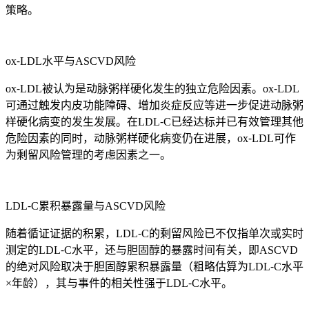
策略。
ox⁃LDL水平与ASCVD风险
ox⁃LDL被认为是动脉粥样硬化发生的独立危险因素。ox⁃LDL
可通过触发内皮功能障碍、增加炎症反应等进一步促进动脉粥
样硬化病变的发生发展。在LDL⁃C已经达标并已有效管理其他
危险因素的同时，动脉粥样硬化病变仍在进展，ox⁃LDL可作
为剩留风险管理的考虑因素之一。
LDL⁃C累积暴露量与ASCVD风险
随着循证证据的积累，LDL⁃C的剩留风险已不仅指单次或实时
测定的LDL⁃C水平，还与胆固醇的暴露时间有关，即ASCVD
的绝对风险取决于胆固醇累积暴露量（粗略估算为LDL⁃C水平
×年龄），其与事件的相关性强于LDL⁃C水平。