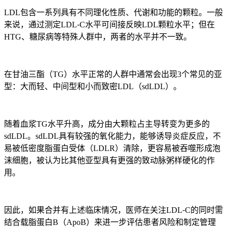
LDL包含一系列具有不同理化性质、代谢和功能的颗粒。一般
来说，通过测定LDL⁃C水平可间接反映LDL颗粒水平；但在
HTG、糖尿病等特殊人群中，两者的水平并不一致。
在甘油三酯（TG）水平正常的人群中通常会出现3个常见的亚
型：大而轻、中间型和小而致密LDL（sdLDL）。
随着血浆TG水平升高，成分由大颗粒占主导转变为更多的
sdLDL。sdLDL具有较强的氧化能力，能够诱导炎症反应，不
易被低密度脂蛋白受体（LDLR）清除，更容易被吞噬形成泡
沫细胞，被认为比其他亚型具有更强的致动脉粥样硬化的作
用。
因此，如果合并有上述临床情况，医师在关注LDL⁃C的同时需
结合载脂蛋白B（ApoB）来进一步评估患者风险和制定管理